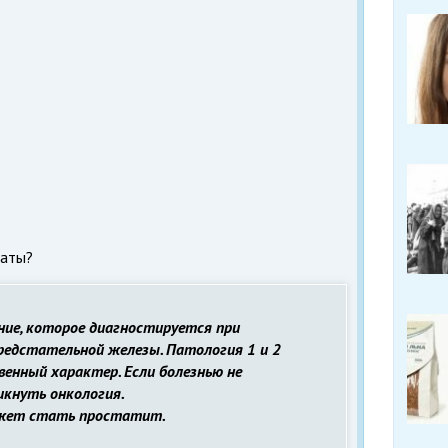
таты?
ние, которое диагностируется при
редстательной железы. Патология 1 и 2
енный характер. Если болезнью не
икнуть онкология.
жет стать простатит.