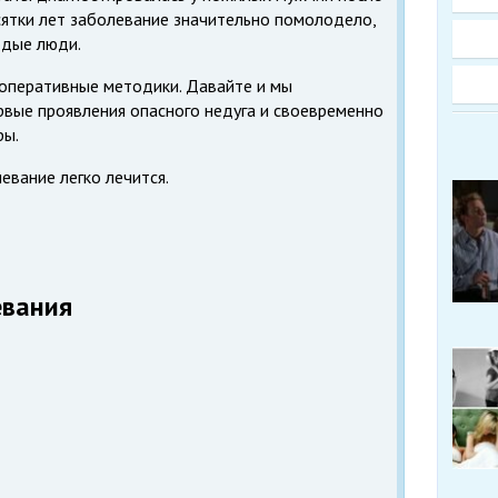
сятки лет заболевание значительно помолодело,
одые люди.
 оперативные методики. Давайте и мы
рвые проявления опасного недуга и своевременно
ры.
евание легко лечится.
евания