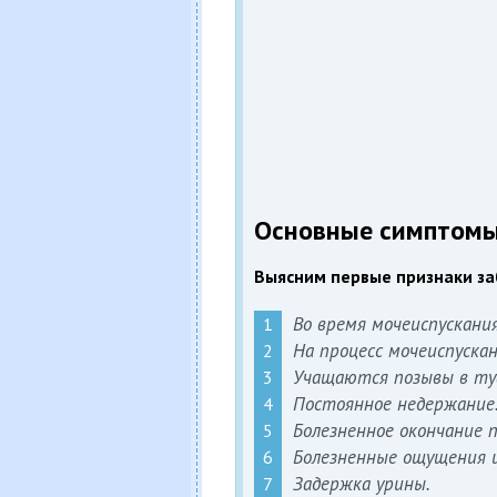
Основные симптом
Выясним первые признаки за
Во время мочеиспускани
На процесс мочеиспуска
Учащаются позывы в туа
Постоянное недержание
Болезненное окончание п
Болезненные ощущения и 
Задержка урины.