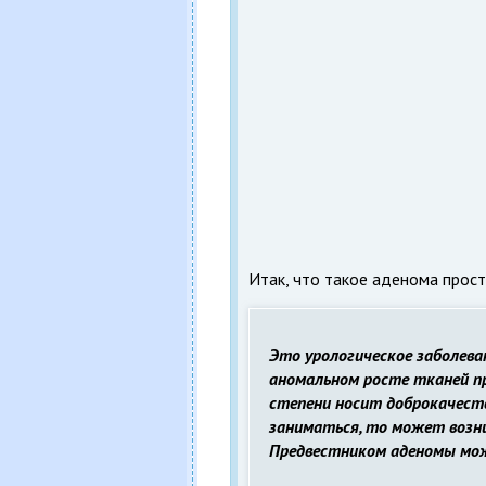
Итак, что такое аденома прос
Это урологическое заболева
аномальном росте тканей п
степени носит доброкачеств
заниматься, то может возн
Предвестником аденомы мо