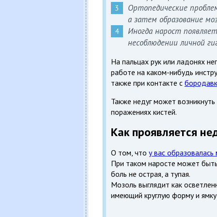
Ортопедические пробле
а затем образование моз
Иногда нарост появляе
несоблюдении личной ги
На пальцах рук или ладонях н
работе на каком-нибудь инстру
также при контакте с
бородав
Также недуг может возникнуть
поражениях кистей.
Как проявляется не
О том, что
у вас образовалась
При таком наросте может быть
боль не острая, а тупая.
Мозоль выглядит как осветлен
имеющий круглую форму и ямку